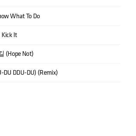
now What To Do
Kick It
(Hope Not)
U DDU-DU) (Remix)