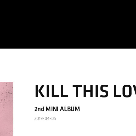
KILL THIS L
2nd MINI ALBUM
2019-04-05