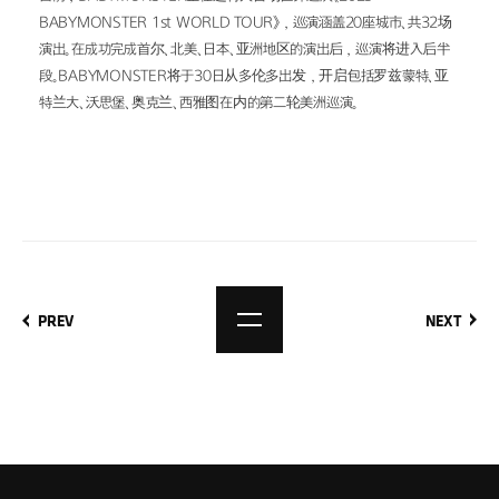
BABYMONSTER 1st WORLD TOUR》，巡演涵盖20座城市、共32场
演出。在成功完成首尔、北美、日本、亚洲地区的演出后，巡演将进入后半
段。BABYMONSTER将于30日从多伦多出发，开启包括罗兹蒙特、亚
特兰大、沃思堡、奥克兰、西雅图在内的第二轮美洲巡演。
PREV
NEXT