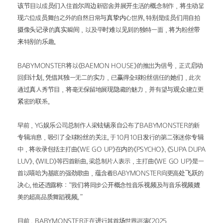
该节目以成员们入住首尔周边新宿舍并展开生活的概念制作，将生动呈
现六位成员舞台之外的自然日常与真挚内心世界。特别是成员们用自拍
摄像头记录的真实瞬间，以及平时难以见到的独特一面，将为粉丝带
来特别的乐趣。
BABYMONSTER将以《BAEMON HOUSE》的推出为信号，正式启动
回归计划。凭借其独一无二的实力，已赢得全球粉丝信任的她们，此次
通过真人秀节目，将毫无保留地展现隐藏的魅力，并有望与观众建立更
紧密的联系。
早前，YG娱乐公司总制作人梁铉锡亲自公布了BABYMONSTER的新
专辑消息，吸引了全球粉丝的关注。于10月10日发行的第二张迷你专辑
中，将收录包括主打曲《WE GO UP》在内的《PSYCHO》、《SUPA DUPA 
LUV》、《WILD》等四首新曲。梁总制片人表示，主打曲《WE GO UP》是一
首以嘻哈为基底的强劲歌曲，蕴含着BABYMONSTER向更高处飞跃的
决心。他还透露称：“我们将同步公开概念性音乐视频及与音乐视频媲
美的超高品质舞蹈视频。”
目前，BABYMONSTER正在进行其首场世界巡演《2025 