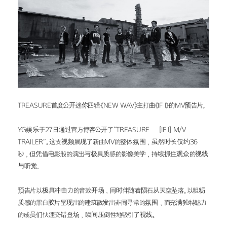
TREASURE首度公开迷你四辑《NEW WAV》主打曲《IF I》的MV预告片。
YG娱乐于27日通过官方博客公开了“TREASURE – [IF I] M/V 
TRAILER”。这支视频展现了新曲MV的整体氛围，虽然时长仅约36
秒，但凭借电影般的演出与极具质感的影像美学，持续抓住观众的视线
与听觉。
预告片以极具冲击力的音效开场，同时伴随着陨石从天空坠落。以粗粝
质感的黑白胶片呈现出的建筑散发出非同寻常的氛围，而充满独特魅力
的成员们快速交错登场，瞬间压倒性地吸引了视线。