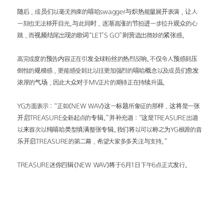
随后，成员们以毫无拘束的嘻哈swagger与炽热能量展开表演，让人
一刻也无法移开目光。与此同时，逐渐高涨的节拍进一步拉升观众的心
跳，而视频结尾出现的歌词“LET’S GO”则营造出微妙的紧张感。
高完成度的预告内容正在引发全球粉丝的热烈反响。不仅令人预感到压
倒性的规模感，更能感受到比以往更加强烈的嘻哈概念以及成员们愈发
浓厚的气场，因此大众对于MV正片的期待正在持续升温。
YG方面表示：“正如《NEW WAV》这一标题所象征的那样，这将是一张
开启TREASURE全新起点的专辑。”并补充道：“这是TREASURE出道
以来首次以纯嘻哈类型填满整张专辑。我们将以可以称之为YG根源的音
乐开启TREASURE的第二幕，希望大家多多关注与支持。”
TREASURE迷你四辑《NEW WAV》将于6月1日下午6点正式发行。