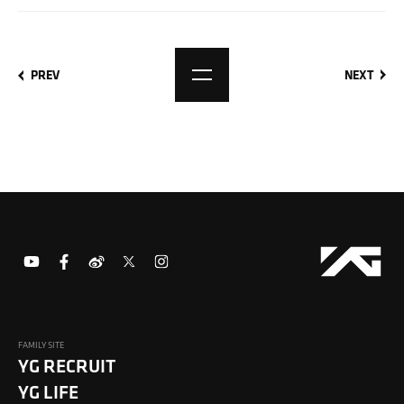
PREV
NEXT
FAMILY SITE
YG RECRUIT
YG LIFE