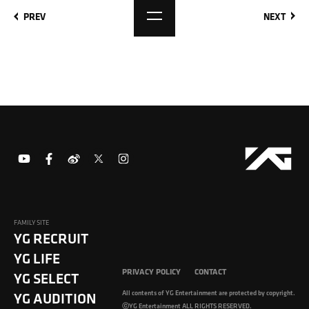
PREV
NEXT
FAMILY SITE
YG RECRUIT
YG LIFE
PRIVACY POLICY
CONTACT
YG SELECT
All contents of YG Entertainment are protected by copyright.
YG AUDITION
ⓒYG Entertainment ALL RIGHTS RESERVED.