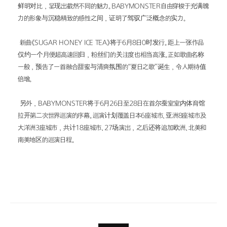
鲜明对比，呈现出截然不同的魅力。BABYMONSTER自由穿梭于充满魄
力的形象与沉稳精致的感性之间，证明了驾驭广泛概念的实力。
 新曲《SUGAR HONEY ICE TEA》将于6月8日0时发行。距上一张作品
仅约一个月便超高速回归，粉丝们的关注度也相当高涨。正如歌曲名称
一般，预告了一首融合甜蜜与清爽氛围的“夏日之歌”诞生，令人期待值
倍增。
 另外，BABYMONSTER将于6月26日至28日在首尔蚕室室内体育馆
拉开第二次世界巡演的序幕。巡演计划覆盖日本6座城市、亚洲8座城市及
大洋洲3座城市，共计18座城市、27场演出，之后还将追加欧洲、北美和
南美地区的巡演日程。