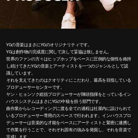
YGの音楽はまさにYGのオリジナリティです。
YGは創作物の完成度に関して決して妥協は致しません。
世界のファンの方々はヒップホップをベースに圧倒的な個性を維持
し続けてきたYGの音楽とアーティストを一つのジャンルとして認
識しています。
それを支えてきたのはクオリティにこだわり、最高を目指している
プロデューサーセンターです。
ヤン・ヒョンソク総括プロデューサーが陣頭指揮をとっているイン
ハウスシステムはまさにYGの中核を担う部門です。
曲作業からレコーディングに渡る全ての過程は社屋内に設けられて
いるプロデューサー専用のスペースで行われます。インハウスプロ
デューサーは音楽的な才能をベースにアーティストと緊密に連携し
て作業を行うことで、それぞれ固有の強みを発掘し、それを音楽で
完成します。