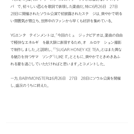
バーで、初々しい恋心を歌詞で表現した楽曲だ。特に6月26日・27日・
28日に開催されたソウル公演で初披露されたステージは、爽やかで明る
い雰囲気が際立ち、世界中のファンから早くも好評を集めている。
YGエンターテインメントは、「今回のミュージックビデオは、楽曲の自由
で軽快なエネルギーを最大限に表現するため、オールロケーション撮影
で制作しました」と説明し、「『SUGAR HONEY ICE TEA』とはまた異な
る魅力を持つサマーソング『I LIKE IT』とともに、爽やかでときめきあふ
れる夏を過ごしていただければと思います」とコメントした。
一方、BABYMONSTERは6月26日・27日・28日にソウル公演を開催
し、盛況のうちに終えた。