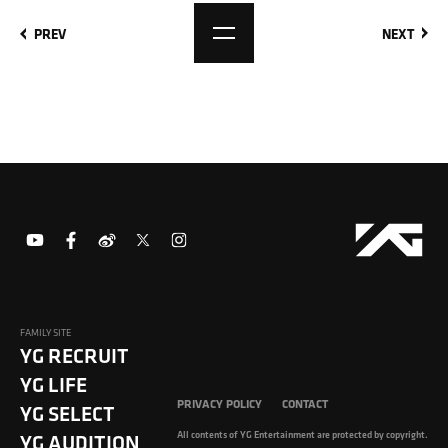
PREV
NEXT
FAMILY SITE
YG RECRUIT
YG LIFE
PRIVACY POLICY
CONTACT
YG SELECT
All contents of YG Entertainment are protected by copyright.
YG AUDITION