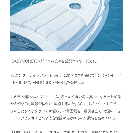
 BABYMONSTERがソウル公演を盛況のうちに終えた。
YGエンターテインメントは29日、公式ブログを通じて「[CHOOM] – ‘I 
LIKE IT’ M/V ANNOUNCEMENT」を公開した。
この日公開されたポスターには、きらめく青い海に真っ白なヨットが浮
かぶ幻想的な風景が描かれ、視線を集めた。さらに、波とハートをモチー
フにしたタイポグラフィが愛らしい雰囲気を一層引き立て、今回のミュ
ージックビデオでどのような物語が描かれるのか期待を高めている。
「I LIKE IT」は、カントリースタイルのギターリフが印象的なダンスナン