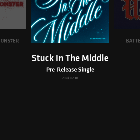
ONS7ER
BATT
Stuck In The Middle
Pre-Release Single
2024-02-01