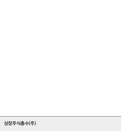
JP
CN
상장주식총수(주)