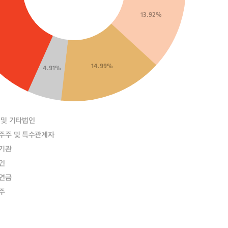
13.92%
14.99%
4.91%
 및 기타법인
주주 및 특수관계자
기관
인
연금
주