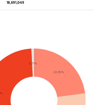
18,691,049
0.77%
22.95%
5%