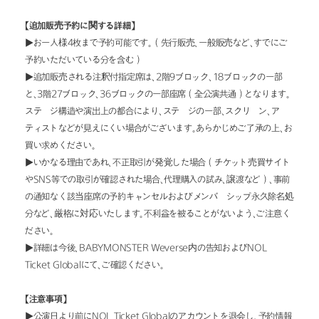
【追加販売予約に関する詳細】
▶お一人様4枚まで予約可能です。（先行販売、一般販売など、すでにご
予約いただいている分を含む）
▶追加販売される注釈付指定席は、2階9ブロック、18ブロックの一部
と、3階27ブロック、36ブロックの一部座席（全公演共通）となります。
ステージ構造や演出上の都合により、ステージの一部、スクリーン、アー
ティストなどが見えにくい場合がございます。あらかじめご了承の上、お
買い求めください。
▶いかなる理由であれ、不正取引が発覚した場合（チケット売買サイト
やSNS等での取引が確認された場合、代理購入の試み、譲渡など）、事前
の通知なく該当座席の予約キャンセルおよびメンバーシップ永久除名処
分など、厳格に対応いたします。不利益を被ることがないよう、ご注意く
ださい。
▶詳細は今後、BABYMONSTER Weverse内の告知およびNOL 
Ticket Globalにて、ご確認ください。
【注意事項】
▶公演日より前にNOL Ticket Globalのアカウントを退会し、予約情報