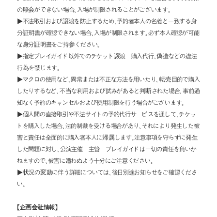
の照会ができない場合、入場が制限されることがございます。
▶不法取引および譲渡を防止するため、予約者本人の名義と一致する身
分証明書が確認できない場合、入場が制限されます。必ず本人確認が可能
な身分証明書をご持参ください。
▶指定プレイガイド以外でのチケット譲渡・購入代行、偽造などの違法
行為を禁じます。
▶マクロの使用など、異常または不正な方法を用いたり、転売目的で購入
したりするなど、不当な利用および試みがあると判断された場合、事前通
知なく予約のキャンセルおよび使用制限を行う場合がございます。
▶個人間の直接取引や不法サイトの予約代行サービスを通して、チケッ
トを購入した場合、法的制裁を受ける場合があり、それにより発生した被
害と責任は全面的に購入者本人に帰属します。注意事項を守らずに発生
した問題に対し、公演主催・主管・プレイガイドは一切の責任を負いか
ねますので、被害に遭わぬよう十分にご注意ください。
▶状況の変動に伴う詳細については、後日別途お知らせをご確認くださ
い。
【企画会社情報】