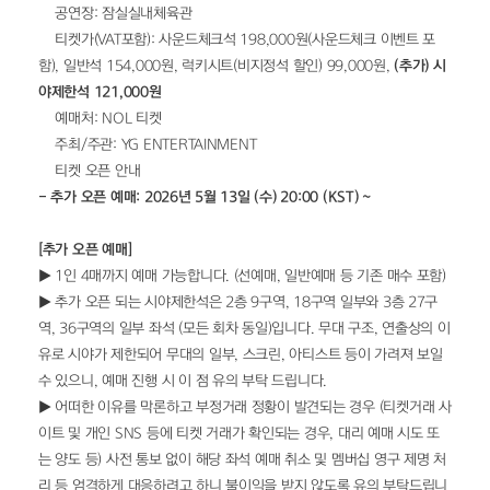
• 공연장: 잠실실내체육관
• 티켓가(VAT포함): 사운드체크석 198,000원(사운드체크 이벤트 포
함), 일반석 154,000원, 럭키시트(비지정석 할인) 99,000원, 
(추가) 시
야제한석 121,000원
• 예매처: NOL 티켓
• 주최/주관: YG ENTERTAINMENT
• 티켓 오픈 안내
- 추가 오픈 예매: 2026년 5월 13일 (수) 20:00 (KST) ~
[추가 오픈 예매]
▶ 1인 4매까지 예매 가능합니다. (선예매, 일반예매 등 기존 매수 포함)
▶ 추가 오픈 되는 시야제한석은 2층 9구역, 18구역 일부와 3층 27구
역, 36구역의 일부 좌석 (모든 회차 동일)입니다. 무대 구조, 연출상의 이
유로 시야가 제한되어 무대의 일부, 스크린, 아티스트 등이 가려져 보일 
수 있으니, 예매 진행 시 이 점 유의 부탁 드립니다.
▶ 어떠한 이유를 막론하고 부정거래 정황이 발견되는 경우 (티켓거래 사
이트 및 개인 SNS 등에 티켓 거래가 확인되는 경우, 대리 예매 시도 또
는 양도 등) 사전 통보 없이 해당 좌석 예매 취소 및 멤버십 영구 제명 처
리 등 엄격하게 대응하려고 하니 불이익을 받지 않도록 유의 부탁드립니