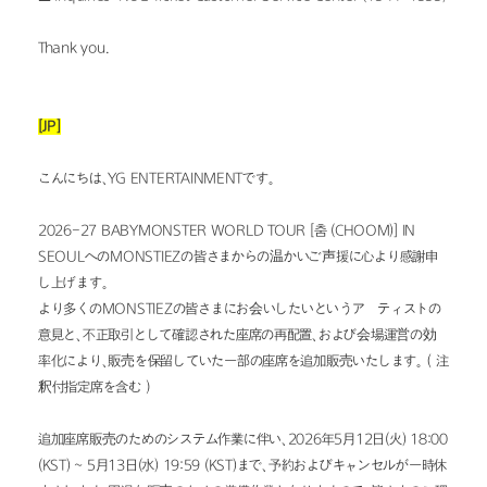
Thank you.
[JP]
こんにちは、YG ENTERTAINMENTです。
2026-27 BABYMONSTER WORLD TOUR [춤 (CHOOM)] IN 
SEOULへのMONSTIEZの皆さまからの温かいご声援に心より感謝申
し上げます。
より多くのMONSTIEZの皆さまにお会いしたいというアーティストの
意見と、不正取引として確認された座席の再配置、および会場運営の効
率化により、販売を保留していた一部の座席を追加販売いたします。（注
釈付指定席を含む）
追加座席販売のためのシステム作業に伴い、2026年5月12日(火) 18:00 
(KST) ~ 5月13日(水) 19:59 (KST)まで、予約およびキャンセルが一時休