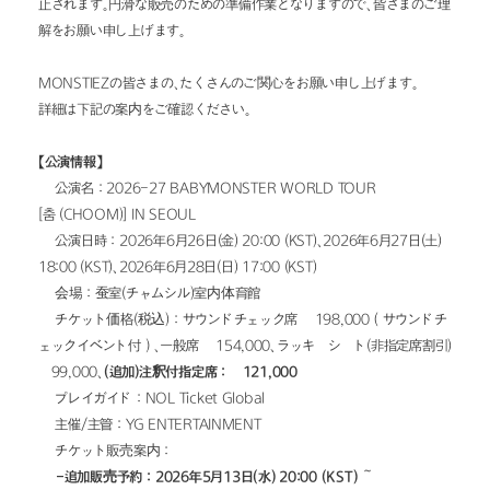
止されます。円滑な販売のための準備作業となりますので、皆さまのご理
解をお願い申し上げます。
MONSTIEZの皆さまの、たくさんのご関心をお願い申し上げます。
詳細は下記の案内をご確認ください。
【公演情報】
• 公演名：2026-27 BABYMONSTER WORLD TOUR 
[춤 (CHOOM)] IN SEOUL
• 公演日時：2026年6月26日(金) 20:00 (KST)、2026年6月27日(土) 
18:00 (KST)、2026年6月28日(日) 17:00 (KST)
• 会場：蚕室(チャムシル)室内体育館
• チケット価格(税込)：サウンドチェック席 ₩198,000（サウンドチ
ェックイベント付）、一般席 ₩154,000、ラッキーシート(非指定席割引) 
₩99,000、
(追加)注釈付指定席：₩121,000
• プレイガイド：NOL Ticket Global
• 主催/主管：YG ENTERTAINMENT
• チケット販売案内：
-追加販売予約：2026年5月13日(水) 20:00 (KST) ～