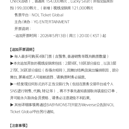
Check活动），普通席 154,000韩元，Lucky Seat（非指定座席折
扣）99,000韩元，（新增）视线受限席 121,000韩元
• 售票平台：NOL Ticket Global
• 主办/承办：YG ENTERTAINMENT
• 开票说明：
   -追加开票时间：2026年5月13日（周三）20:00（KST）起
【追加开票说明】
▶ 每人最多可购买4张门票（含预售、普通销售等既有购票数量）
▶本次追加开放的视线受限席包括：2层9区、18区部分座位，以及3层
27区、36区部分座位（各场次相同）。因舞台结构及演出编排原因，部分
舞台、屏幕或艺人可能被遮挡，请购票时务必留意。
▶一经发现任何形式的不正当交易行为（包括在票务交易平台或个人
SNS进行转售、代购、转让等），将不予事先通知直接取消该座位订单，
并可能永久取消会员资格，请务必注意避免不利后果。
▶ 其他详细事项将通过BABYMONSTER官方Weverse公告及NOL 
Ticket Global平台另行通知。
【注意事项】