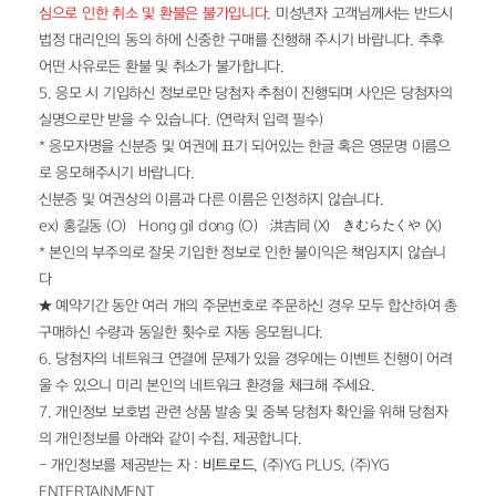
심으로 인한 취소 및 환불은 불가입니다.
 미성년자 고객님께서는 반드시 
법정 대리인의 동의 하에 신중한 구매를 진행해 주시기 바랍니다. 추후 
어떤 사유로든 환불 및 취소가 불가합니다.
5. 응모 시 기입하신 정보로만 당첨자 추첨이 진행되며 사인은 당첨자의 
실명으로만 받을 수 있습니다. (연락처 입력 필수)
* 응모자명을 신분증 및 여권에 표기 되어있는 한글 혹은 영문명 이름으
로 응모해주시기 바랍니다.
신분증 및 여권상의 이름과 다른 이름은 인정하지 않습니다.
ex) 홍길동 (O)   Hong gil dong (O)   洪吉同 (X)   きむらたくや (X)
* 본인의 부주의로 잘못 기입한 정보로 인한 불이익은 책임지지 않습니
다
★ 예약기간 동안 여러 개의 주문번호로 주문하신 경우 모두 합산하여 총 
구매하신 수량과 동일한 횟수로 자동 응모됩니다.
6. 당첨자의 네트워크 연결에 문제가 있을 경우에는 이벤트 진행이 어려
울 수 있으니 미리 본인의 네트워크 환경을 체크해 주세요.
7. 개인정보 보호법 관련 상품 발송 및 중복 당첨자 확인을 위해 당첨자
의 개인정보를 아래와 같이 수집, 제공합니다.
- 개인정보를 제공받는 자 : 
비트로드
, (주)YG PLUS, (주)YG 
ENTERTAINMENT