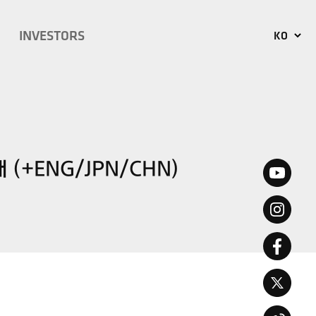
INVESTORS
KO
EN
JP
CN
내 (+ENG/JPN/CHN)