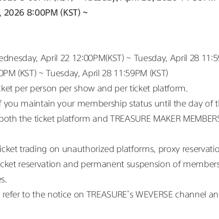
, 2026 8:00PM (KST) ~
Wednesday, April 22 12:00PM(KST) ~ Tuesday, April 28 11:
0PM (KST) ~ Tuesday, April 28 11:59PM (KST)
ket per person per show and per ticket platform.
 if you maintain your membership status until the day of 
 both the ticket platform and TREASURE MAKER MEMBERS
ticket trading on unauthorized platforms, proxy reservations,
ticket reservation and permanent suspension of membershi
s.
 refer to the notice on TREASURE’s WEVERSE channel and