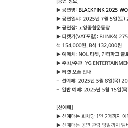
[공연 정보]
▶ 
공연명: 
BLACKPINK 2025 WO
▶ 
공연일시: 2025년 7월 5일(토) 20
▶ 
공연장: 고양종합운동장
▶ 
티켓가(VAT포함): BLINK석 275,
석 154,000원, B석 132,000원
▶ 
예매처: NOL 티켓, 인터파크 글
▶ 
주최/주관: YG ENTERTAINME
▶ 
티켓 오픈 안내
-  
선예매: 2025년 5월 8일(목) 20:0
-  
일반 예매: 2025년 5월 15일(목) 
[선예매]
▶ 
선예매는 회차당 1인 2매까지 예
▶ 선예매는 공연 관람 당일까지 멤