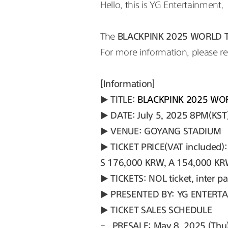
Hello, this is YG Entertainment.
The 
BLACKPINK 2025 WORLD 
For more information, please ref
[Information]
▶ 
TITLE: 
BLACKPINK 2025 WO
▶ 
DATE: July 5, 2025 8PM(KST)
▶ 
VENUE: GOYANG STADIUM
▶ 
TICKET PRICE(VAT included
S 176,000 KRW, A 154,000 KR
▶ 
TICKETS: NOL ticket, inter p
▶ 
PRESENTED BY: YG ENTERT
▶ 
TICKET SALES SCHEDULE
-   
PRESALE: May 8, 2025 (Thu