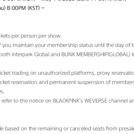
u) 8:00PM (KST) ~
kets per person per show.
 if you maintain your membership status until the day of 
both interpark Global and BLINK MEMBERSHIP(GLOBAL) in 
ticket trading on unauthorized platforms, proxy reservations,
ticket reservation and permanent suspension of membershi
s.
 refer to the notice on BLACKPINK’s WEVERSE channel a
able based on the remaining or canceled seats from presal