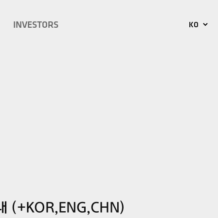
INVESTORS
KO
EN
JP
CN
 (+KOR,ENG,CHN)