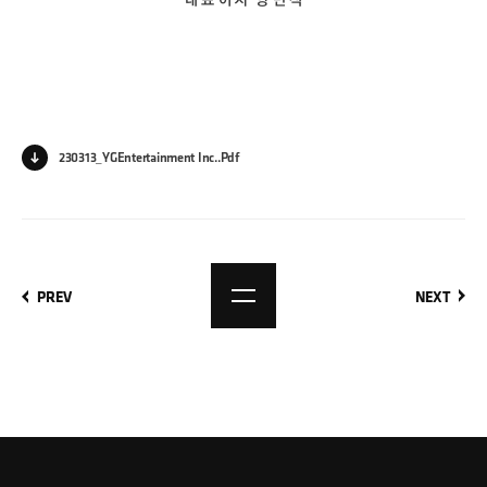
대 표 이 사  양 민 석
230313_YGEntertainment Inc..pdf
PREV
NEXT